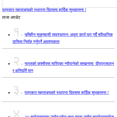
पत्रकार महासङ्घको स्थापना दिवसमा हार्दिक शुभकामना !
ताजा अपडेट
१.
भूमिहीन सुकुम्बासी व्यवस्थापन: अधुरा कार्य पूरा गर्दै संवैधानिक
दायित्व निर्वाह गर्नुपर्ने आवश्यकता
२.
भारतको कश्मीरमा मारिएका न्यौपानेको सम्झनामा दीपप्रज्वलन
र क्षतिपूर्ति माग
३.
पत्रकार महासङ्घको स्थापना दिवसमा हार्दिक शुभकामना !
४.
२५ करोडसम्मका उद्योग घरेलु तथा साना उद्योग कार्यालयमार्फत