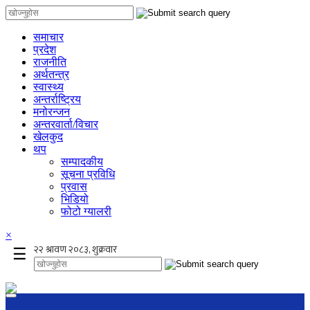
समाचार
प्रदेश
राजनीति
अर्थतन्त्र
स्वास्थ्य
अन्तर्राष्ट्रिय
मनोरन्जन
अन्तरवार्ता/विचार
खेलकुद
थप
सम्पादकीय
सूचना प्रविधि
प्रवास
भिडियो
फोटो ग्यालरी
×
☰