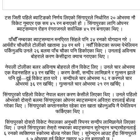
टस जिती पहिले ब्याटिङको निर्णय लिएको सिंगापुरले निर्धारित २० ओभरमा नौ
विकेट गुमाएर एक सय ४५ रन बनाएको हो । सिंगापुरका लागि ओपनर
ब्याट्सम्यान रोहन रंगराजनले सर्वाधिक ४५ रन बनाएका थिए ।
पाँचौँ नम्बरका ब्याट्सम्यान मनप्रित सिंहले पनि २४ रनको योगदान गरे ।
आर्यवीर चौधरीले टोलीको खातामा ३७ रन थपे । नवौँ विकेटका रूपमा पेभेलियन
पर्किनुअघि उनले २६ बलमा पाँच चौका पनि हिर्काएका थिए । उनलाई अविनाष
बोहराले करण केसीद्वारा क्याच गराएका थिए ।
नेपाली टोलीका बलर अविनाष बोहराले तीन विकेट लिए । उनले चार ओभरमा
एक मेडनसहित ४३ रन खर्चिए । करण केसी, सन्दीप लामिछाने र गुल्सन झाले
पनि दुई—दुई विकेट हात पारे । सन्दीपले चार ओभरमा १८ र करणले चार
ओभरमा ३६ रन खर्चिए । गुल्सनले चार ओभरमा २१ रन खर्चिए ।
सिंगापुरको पहिलो विकेट नेपाल बलर करण केसीले लिएका थिए । उनले पहिलो
ओभरको दोस्रो बलमा सिंगापुरका ओपनर ब्याट्सम्यान अरित्रा दत्तलाई बोल्ड
गरेका थिए । सिंगापुरको कप्तानसमेत रहेका दत्त खाता खोल्नुअघि नै पेभेलियन
फर्किएका थिए ।
सिंगापुरको दोस्रो विकेट नेपालका अनुभवी स्पिनर सन्दीप लामिछानेले लिएका
थिए । उनले सिंगापुरका तेस्रो नम्बरका ब्याट्सम्यान सुरेन्द्रन चन्द्रमोहनलाई
६ रनको व्यक्तिगत स्कोरमा बोल्ड गरेका थिए । सुरेन्द्रन आउट हुँदा सिंगापुरले
६.५ ओभरमा दुई विकेट गुमाएर ५२ रन बनाएको छ ।