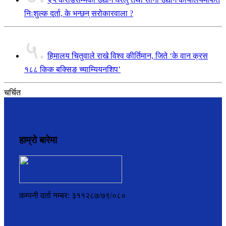
निःशुल्क दर्ता, के भन्छन् सरोकारवाला ?
५.
हिमालय चितुवाले राखे विश्व कीर्तिमान, जिते ‘के वान क्रस
१८८ किक बक्सिङ च्याम्यियनशिप’
चर्चित
हाम्रो बारेमा
कम्पनी दर्ता नम्बर: ३११२८७/७९/०८०