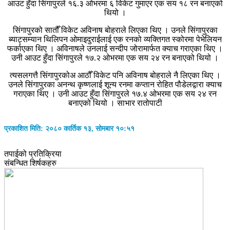
आउट हुँदा सिंगापुरले १६.३ ओभरमा ६ विकेट गुमाएर एक सय १८ रन बनाएको
थियो ।
सिंगापुरको सातौँ विकेट अविनाष बोहराले लिएका थिए । उनले सिंगापुरका
ब्याट्सम्यान थिलिपन ओमाइदुराईलाई एक रनको व्यक्तिगत स्कोरमा पेभेलियन
फर्काएका थिए । अविनाषले उनलाई सन्दीप जोरामार्फत क्याच गराएका थिए ।
उनी आउट हुँदा सिंगापुरले १७.२ ओभरमा एक सय २४ रन बनाएको थियो ।
त्यसलगत्तै सिंगापुरकोअ आठौँ विकेट पनि अविनाष बोहराले नै लिएका थिए ।
उनले सिंगापुरका अनन्थ कृष्णलाई शून्य रनमा कप्तान रोहित पौडेलद्वारा क्याच
गराएका थिए । उनी आउट हुँदा सिंगापुरले १७.४ ओभरमा एक सय २४ रन
बनाएको थियो । साभार रातोपाटी
प्रकाशित मिति: २०८० कार्तिक १३, सोमबार १०:५१
तपाईको प्रतिक्रिया
संबन्धित शिर्षकहरु