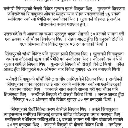
यसैगरी सिंगापुरको तेस्रो विकेट गुल्सन झाले लिएका थिए् । गुल्सनले क्रिजमा
जमिसकेका सिंगापुरका ओपनर ब्याट्सम्यान रोहन रंगराजनलाई ४६ रनको
व्यक्तिगत स्कोरमा पेभेलियन फर्काएका थिए । गुल्सनले रोहनलाई सन्दीप
जोरामार्फत क्याच गराएका हुन् ।
प्रारम्भदेखि नै आक्रामक रूपमा प्रस्तुत भएका रोहनले ३० बलको सामना गरी
एक छक्का र नौ चौका हिर्काएका थिए । रोहन आउट हुँदा सिंगापुरको टोलीले
७.१ ओभरमा तीन विकेट गुमाएर ५३ रन बनाएको थियो ।
सिंगापुरको चौथो विकेट पनि गुल्सन झाले लिएका थिए । गुल्सनले सिंगापुरका
अमत्र्या कौललाई शून्य रनमै पेभेलियन फर्काएका थिए । कौलको क्यान पनि
गुल्सन आफैले लिएका थिए । गुल्सनले लिएको यो दोस्रो विकेट थियो । कौल
आउट हुँदा सिंगापुरले ७.५ ओभरमा चार विकेट गुमाएर ५४ रन बनाएको थियो ।
यसैगरी सिंगापुरको पाँचौँ विकेट सन्दीप लामिछानेले लिएका थिए । सन्दीपले
सिंगापुरका जनक प्रकाशलाई सात रनको व्यक्तिगत स्कोरमा एलबीडब्लूको
धरापमा पारेका थिए । जनकले सात बलको सामना गरी एक चौका पनि
हिर्काएका थिए । सन्दीपले लिएको यो दोस्रो विकेट थियो । जनक आउट हुँदा
सिंगापुर १०.२ ओभरमा पाँच विकेट गुमाएर ७० रन बनाएको थियो ।
सिंगापुरको छैठौँ विकेट करण केसीले लिएका थिए । उनले सिंगापुरका
ब्याट्सम्यान मनप्रित सिंहलाई कप्तान रोहित पौडेलद्वारा क्याच गराएका थिए ।
मनप्रितले पेभेलियन फर्किनुअघि २६ बलको सामना गरी तीन चौकाको मद्दतले
२४ रन बनाएका थिए । करणले लिएको यो दोस्रो विकेट थियो । मनप्रित