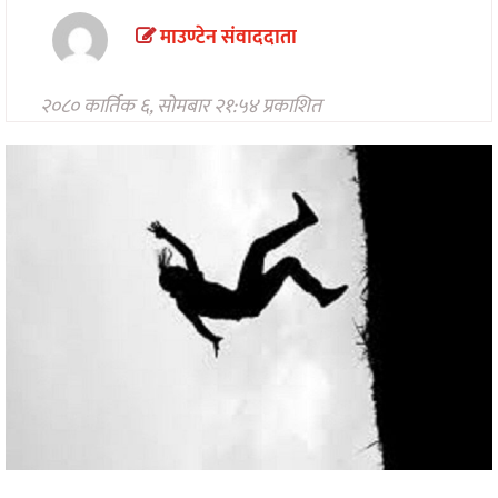
मनोरन्जन
माउण्टेन संवाददाता
अन्तरवार्ता/
विचार
२०८० कार्तिक ६, सोमबार २१:५४ प्रकाशित
खेलकुद
थप