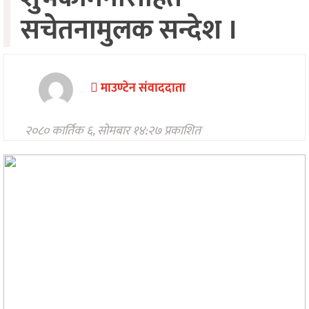
मनोरन्जन
सचेतनामुलक सन्देश ।
अन्तरवार्ता/
विचार
खेलकुद
माउण्टेन संवाददाता
थप
२०८० कार्तिक ६, सोमबार १४:२७ प्रकाशित