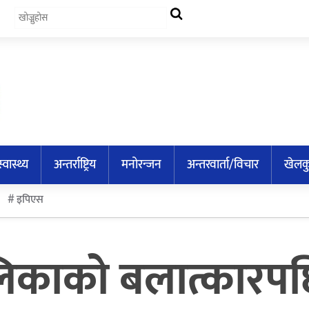
स्वास्थ्य
अन्तर्राष्ट्रिय
मनोरन्जन
अन्तरवार्ता/विचार
खेलक
इपिएस
िकाको बलात्कारपछि