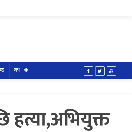
थप
ुद
 हत्या,अभियुक्त